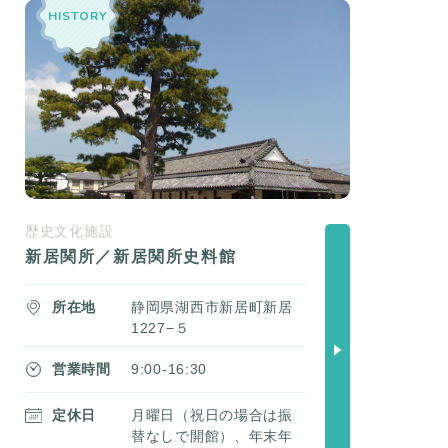
HISTORY
歴史文化施設
新居関所／新居関所史料館
所在地
静岡県湖西市新居町新居
1227−５
営業時間
9:00-16:30
定休日
月曜日（祝日の場合は振
替なしで開館）、年末年