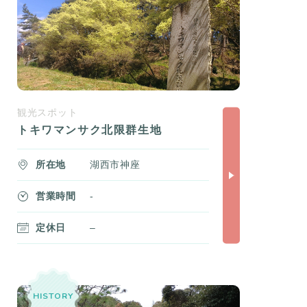
観光スポット
トキワマンサク北限群生地
所在地
湖西市神座
営業時間
-
定休日
–
HISTORY