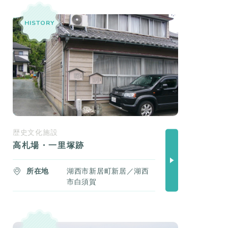
HISTORY
歴史文化施設
高札場・一里塚跡
所在地
湖西市新居町新居／湖西
市白須賀