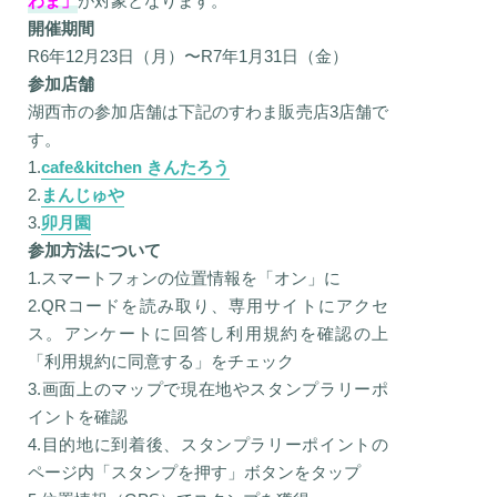
わま」
が対象となります。
開催期間
R6年12月23日（月）〜R7年1月31日（金）
参加店舗
湖西市の参加店舗は下記のすわま販売店3店舗で
す。
1.
cafe&kitchen きんたろう
2.
まんじゅや
3.
卯月園
参加方法について
1.スマートフォンの位置情報を「オン」に
2.QRコードを読み取り、専用サイトにアクセ
ス。アンケートに回答し利用規約を確認の上
「利用規約に同意する」をチェック
3.画面上のマップで現在地やスタンプラリーポ
イントを確認
4.目的地に到着後、スタンプラリーポイントの
ページ内「スタンプを押す」ボタンをタップ