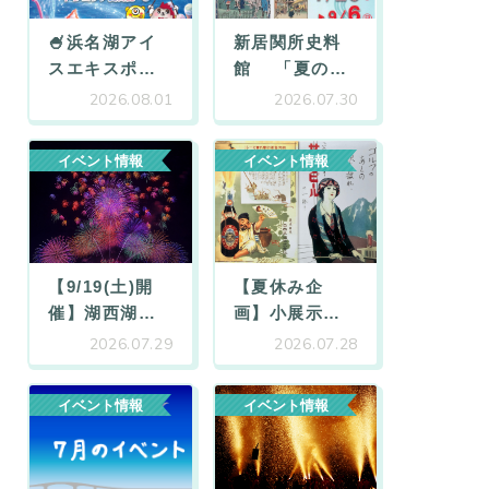
🍧浜名湖アイ
新居関所史料
スエキスポ
…
館 「夏の
…
2026.08.01
2026.07.30
イベント情報
イベント情報
【9/19(土)開
【夏休み企
催】湖西湖
…
画】小展示
…
2026.07.29
2026.07.28
イベント情報
イベント情報