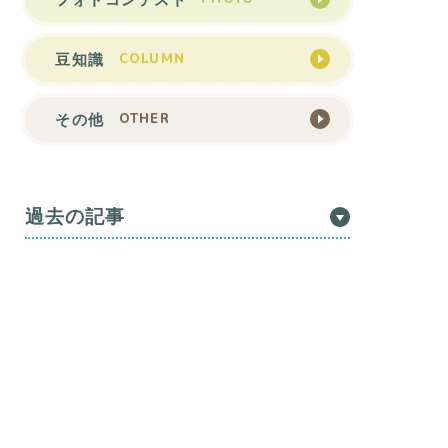
COLUMN
豆知識
OTHER
その他
過去の記事
湖西・新居観光協会
〒431-0302
静岡県湖西市新居町新居官有無番地（海湖館内）