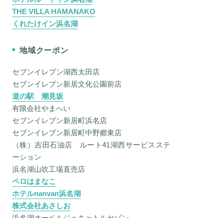
THE VILLA HAMANAKO
くれたけイン浜名湖
地域クーポン
セブンイレブン湖西太田店
セブンイレブン新居文化公園前店
道の駅 潮見坂
有限会社やまへい
セブンイレブン新居町浜名店
セブンイレブン新居町中野郷東店
（株）吉田石油店 ルート41湖西サービスステ
ーション
浜名湖山吹工場直売店
ペロはまなこ
ホテルnanvan浜名湖
株式会社あさしお
浜名湖オーベルジュキャトルセゾン